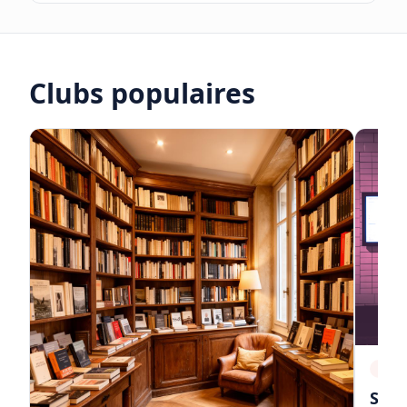
Clubs populaires
cine
Stud