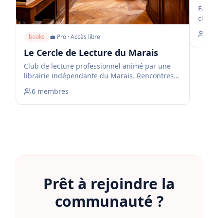
Fans 
chaque
chef-d
12
books
💼
Pro · Accès libre
débats
théma
Le Cercle de Lecture du Marais
Club de lecture professionnel animé par une
librairie indépendante du Marais. Rencontres
mensuelles autour de la rentrée littéraire, des
6
membres
essais et des coups de cœur.
Prêt à rejoindre la
communauté ?