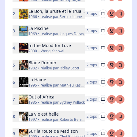
Le Bon, la Brute et le Truand
2
3
top
s
1966 • réalisé par Sergio Leone
La Piscine
3
3
top
s
1969 • réalisé par Jacques Deray
In the Mood for Love
4
3
top
s
2000 – Wong Kar-wai
Blade Runner
5
2
top
s
1982 • réalisé par Ridley Scott
La Haine
6
2
top
s
1995 • réalisé par Mathieu Kassovitz
Out of Africa
7
2
top
s
1985 • réalisé par Sydney Pollack
La vie est belle
8
2
top
s
1997 • réalisé par Roberto Benigni
Sur la route de Madison
9
2
top
s
1995 • réalisé par Clint Eastwood