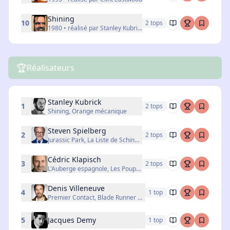
Shining
10
2
top
s
1980 • réalisé par Stanley Kubrick
🏆
Réalisateurs
Stanley Kubrick
1
2
top
s
Shining, Orange mécanique
Steven Spielberg
2
2
top
s
Jurassic Park, La Liste de Schindler
Cédric Klapisch
3
2
top
s
L'Auberge espagnole, Les Poupées russes
Denis Villeneuve
4
1
top
Premier Contact, Blade Runner 2049
5
Jacques Demy
1
top