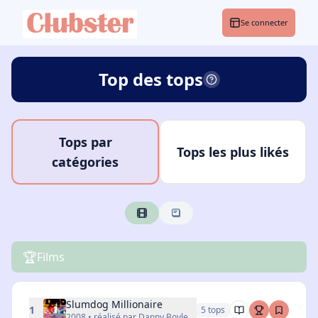
Se connecter
Top des tops
Tops par
Tops les plus likés
catégories
🏆
Films
Slumdog Millionaire
1
5
top
s
2008 • réalisé par Danny Boyle