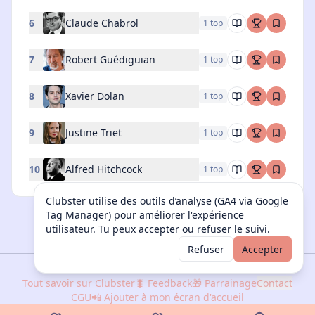
6
Claude Chabrol
1
top
7
Robert Guédiguian
1
top
8
Xavier Dolan
1
top
9
Justine Triet
1
top
10
Alfred Hitchcock
1
top
Clubster utilise des outils d’analyse (GA4 via Google
Tag Manager) pour améliorer l'expérience
utilisateur. Tu peux accepter ou refuser le suivi.
Refuser
Accepter
Tout savoir sur Clubster
🐛 Feedback
🎁 Parrainage
Contact
CGU
📲 Ajouter à mon écran d'accueil
©
2026
Clubster. Tous droits réservés.